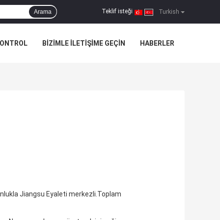
Teklif isteği
Arama
|
Turkish
KONTROL
BIZIMLE ILETIŞIME GEÇIN
HABERLER
ğunlukla Jiangsu Eyaleti merkezli.Toplam