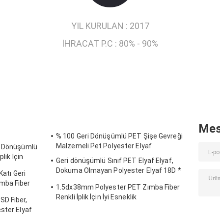
YIL KURULAN :
2017
İHRACAT P.C :
80% - 90%
Mes
% 100 Geri Dönüşümlü PET Şişe Gevreği
Malzemeli Pet Polyester Elyaf
ri Dönüşümlü
lik İçin
Geri dönüşümlü Sınıf PET Elyaf Elyaf,
Dokuma Olmayan Polyester Elyaf 18D *
Katı Geri
65MM
mba Fiber
1.5dx38mm Polyester PET Zımba Fiber
Renkli İplik İçin İyi Esneklik
SD Fiber,
ster Elyaf