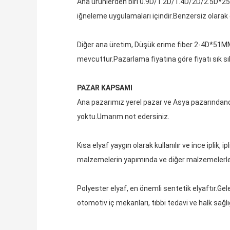
Ana ürünlerden biri 0.9D/1.2D/1.4D/2D/2.5D*
iğneleme uygulamaları içindir.Benzersiz olarak d
Diğer ana üretim, Düşük erime fiber 2-4D*51MM
mevcuttur.Pazarlama fiyatına göre fiyatı sık s
PAZAR KAPSAMI
Ana pazarımız yerel pazar ve Asya pazarındand
yoktu.Umarım not edersiniz.
Kısa elyaf yaygın olarak kullanılır ve ince iplik
malzemelerin yapımında ve diğer malzemelerle b
Polyester elyaf, en önemli sentetik elyaftır.G
otomotiv iç mekanları, tıbbi tedavi ve halk sağl