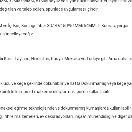
25MM/32MM/38MM/51MM beyaz ve siyah bakire polyester elyaftır.Bazı
ağıtılan ve talep edilen, spunlace uygulaması içindir.
 ve İçi Boş Konjuge fiber 3D/7D/15D*51MM/64MM'dir.Kumaş, yorgan, yas
ık güncelleyeceğiz
ır.Kore, Tayland, Hindistan, Rusya, Meksika ve Türkiye gibi.Ama daha 
, iplik ucu ve keçe şeklinde dokunabilir ve hatta Dokunmamış veya keçe ya
irlikte kompozit malzeme oluşturmak için de kullanılabilir.
eleneksel eğirme teknolojisinde ve dokunmamış kumaşlarda kullanılabilir
ığı, filtre malzemeleri, ev dekorasyonları, inşaat mühendisliği ve diğer ö