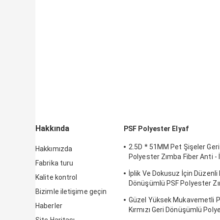
Hakkında
PSF Polyester Elyaf
2.5D * 51MM Pet Şişeler Ge
Hakkımızda
Polyester Zımba Fiber Anti - İp
Fabrika turu
Bozulma
İplik Ve Dokusuz İçin Düzenli 
Kalite kontrol
Dönüşümlü PSF Polyester Zı
Bizimle iletişime geçin
1.2D-15D
Güzel Yüksek Mukavemetli P
Haberler
Kırmızı Geri Dönüşümlü Polye
1.5d * 38mm