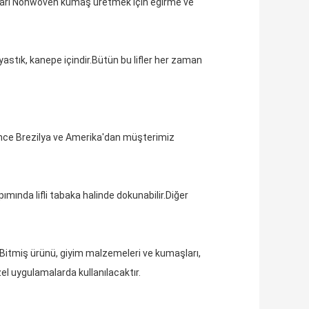
ları Nonwoven kumaş üretmek için eğirme ve
tık, kanepe içindir.Bütün bu lifler her zaman
önce Brezilya ve Amerika'dan müşterimiz
pımında lifli tabaka halinde dokunabilir.Diğer
.Bitmiş ürünü, giyim malzemeleri ve kumaşları,
zel uygulamalarda kullanılacaktır.