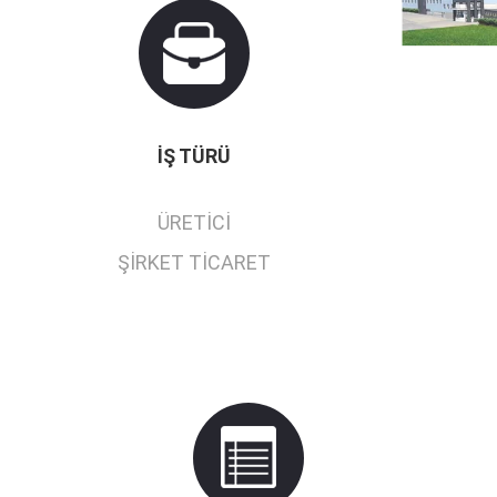
İŞ TÜRÜ
ÜRETICI
ŞIRKET TICARET