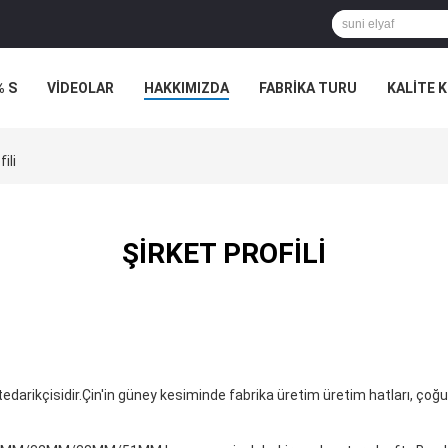
% S
VİDEOLAR
HAKKIMIZDA
FABRIKA TURU
KALITE 
ili
ŞIRKET PROFILI
tedarikçisidir.Çin'in güney kesiminde fabrika üretim üretim hatları, ço