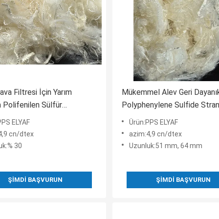
va Filtresi İçin Yarım
Mükemmel Alev Geri Dayanıkl
n Polifenilen Sülfür
Polyphenylene Sulfide Stra
esi Dokunulmamış
Düşük Nem Emimi
PPS ELYAF
Ürün:PPS ELYAF
4,9 cn/dtex
azim:4,9 cn/dtex
uk:% 30
Uzunluk:51 mm, 64 mm
ŞIMDI BAŞVURUN
ŞIMDI BAŞVURUN