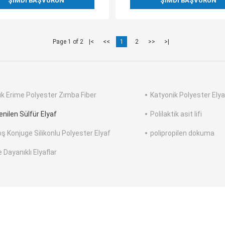
ŞIMDI BAŞVURUN
ŞIMDI BAŞVURUN
Page 1 of 2
|<
<<
1
2
>>
>|
k Erime Polyester Zımba Fiber
Katyonik Polyester Elya
enilen Sülfür Elyaf
Polilaktik asit lifi
oş Konjuge Silikonlu Polyester Elyaf
polipropilen dokuma
 Dayanıklı Elyaflar