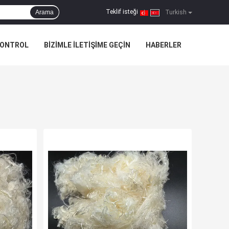
Teklif isteği
Arama
|
Turkish
KONTROL
BIZIMLE ILETIŞIME GEÇIN
HABERLER