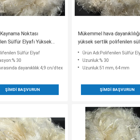
 Kaynama Noktası
Mükemmel hava dayanıklılığı
ilen Sülfür Elyafı Yüksek
yüksek sertlik polifenilen sül
 ve Çekim Gücü
filamenti
lifenilen Sülfür Elyaf
Ürün Adı:Polifenilen Sülfür El
asyon:% 30
Uzunluk:% 30
ırasında dayanıklılık:4,9 cn/dtex
Uzunluk:51 mm, 64 mm
ŞIMDI BAŞVURUN
ŞIMDI BAŞVURUN