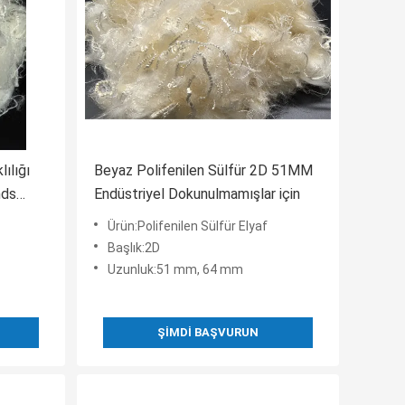
ılığı
Beyaz Polifenilen Sülfür 2D 51MM
nds
Endüstriyel Dokunulmamışlar için
Ürün:Polifenilen Sülfür Elyaf
Başlık:2D
Uzunluk:51 mm, 64 mm
ŞIMDI BAŞVURUN