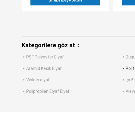
ŞIMDI BAŞVURUN
Kategorilere göz at：
PSF Polyester Elyaf
Düşü
Aramid Kesik Elyaf
Polif
Viskon elyaf
İçi B
Polipropilen Elyaf Elyaf
Aleve