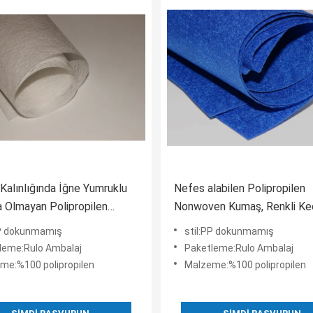
alınlığında İğne Yumruklu
Nefes alabilen Polipropilen
Olmayan Polipropilen
Nonwoven Kumaş, Renkli K
Kumaş Rulo Ambalajı
PP dokunmamış
stil:PP dokunmamış
leme:Rulo Ambalaj
Paketleme:Rulo Ambalaj
me:%100 polipropilen
Malzeme:%100 polipropilen