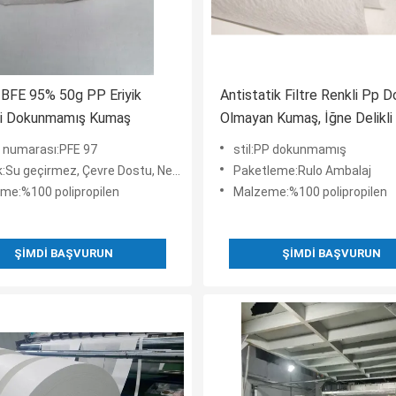
BFE 95% 50g PP Eriyik
Antistatik Filtre Renkli Pp 
li Dokunmamış Kumaş
Olmayan Kumaş, İğne Delikl
 numarası:PFE 97
stil:PP dokunmamış
eçirmez, Çevre Dostu, Nefes Alabilir, Antistatik, Antibakteri
Paketleme:Rulo Ambalaj
me:%100 polipropilen
Malzeme:%100 polipropilen
ŞIMDI BAŞVURUN
ŞIMDI BAŞVURUN