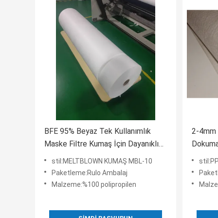
BFE 95% Beyaz Tek Kullanımlık
2-4mm K
Maske Filtre Kumaş İçin Dayanıklı
Dokuma 
PP Dokuma Olmayan Malzemeyi
Kumaş
stil:MELTBLOWN KUMAŞ MBL-10
stil:
Küçült
Paketleme:Rulo Ambalaj
Paket
Malzeme:%100 polipropilen
Malze