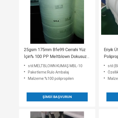
25gsm 175mm Bfe99 Cerrahi Yüz
Eriyik 
İçin% 100 PP Meltblown Dokusuz
Polipro
Kumaş
stil:MELTBLOWN KUMAŞ MBL-10
stil:
Paketleme:Rulo Ambalaj
Özellik:Su g
Malzeme:%100 polipropilen
Malze
ŞIMDI BAŞVURUN