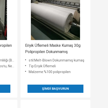
ropilen
Eriyik Üflemeli Maske Kumaş 30g
Polipropilen Dokunmamış
%90-95)-FFP2
stil:Melt-Blown Dokunmamış kumaş
tik, Antibakteri
Tip:Eriyik Üflemeli
Malzeme:%100 polipropilen
ŞIMDI BAŞVURUN