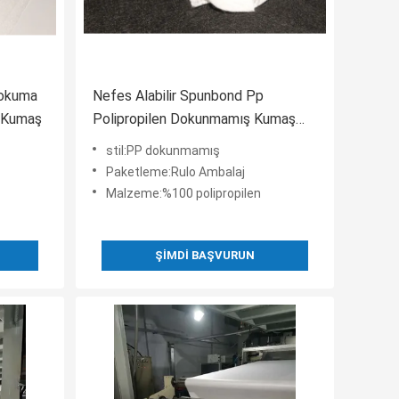
Dokuma
Nefes Alabilir Spunbond Pp
i Kumaş
Polipropilen Dokunmamış Kumaş
Rulo Anti-Bakteri
stil:PP dokunmamış
Paketleme:Rulo Ambalaj
Malzeme:%100 polipropilen
ŞIMDI BAŞVURUN