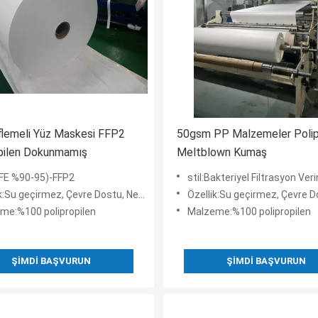
Üflemeli Yüz Maskesi FFP2
50gsm PP Malzemeler Polip
pilen Dokunmamış
Meltblown Kumaş
(BFE %90-95)-FFP2
stil:Bakteriyel Filtrasyon Verimliliği (BFE 
eçirmez, Çevre Dostu, Nefes Alabilir, Antistatik, Antibakteri
Özellik:Su geçirmez, Çevre Dostu, Nefes Alabilir, Antista
me:%100 polipropilen
Malzeme:%100 polipropilen
ŞIMDI BAŞVURUN
ŞIMDI BAŞVURUN