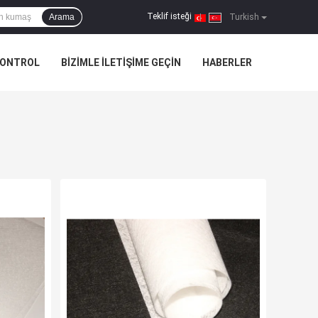
Teklif isteği
Arama
|
Turkish
KONTROL
BIZIMLE ILETIŞIME GEÇIN
HABERLER