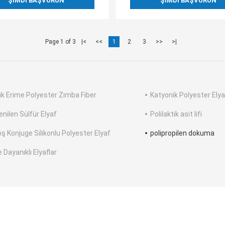
ŞIMDI BAŞVURUN
ŞIMDI BAŞVURUN
Page 1 of 3
|<
<<
1
2
3
>>
>|
k Erime Polyester Zımba Fiber
Katyonik Polyester Elya
enilen Sülfür Elyaf
Polilaktik asit lifi
oş Konjuge Silikonlu Polyester Elyaf
polipropilen dokuma
 Dayanıklı Elyaflar