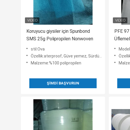
Koruyucu giysiler için Spunbond
PFE 97 
SMS 25g Polipropilen Nonwoven
Üfleme
stil:Ova
Model
Özellik:aterproof, Güve yemez, Sürdürülebilir, Nefes alabilir, Bakteri Önleyici, Yırtılmaya Dayanıklı
Özellik:Su g
Malzeme:%100 polipropilen
Malze
ŞIMDI BAŞVURUN