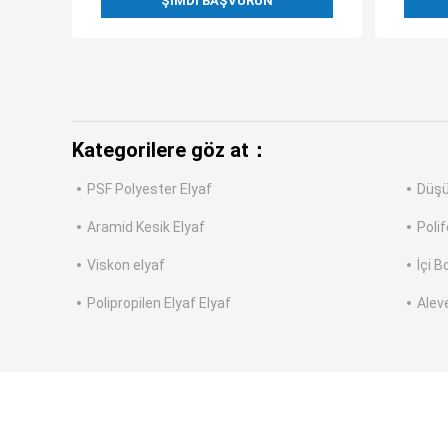
ŞIMDI BAŞVURUN
Kategorilere göz at：
PSF Polyester Elyaf
Düşü
Aramid Kesik Elyaf
Polif
Viskon elyaf
İçi B
Polipropilen Elyaf Elyaf
Aleve