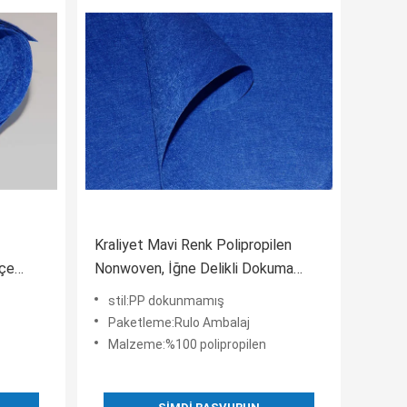
Kraliyet Mavi Renk Polipropilen
eçe
Nonwoven, İğne Delikli Dokuma
Kumaş
stil:PP dokunmamış
Paketleme:Rulo Ambalaj
Malzeme:%100 polipropilen