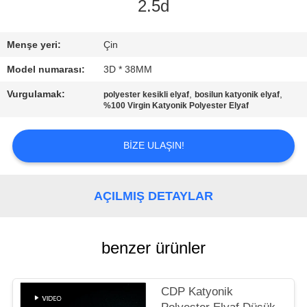
2.5d
KALITE
KONTROL
Menşe yeri:
Çin
Model numarası:
3D * 38MM
BIZIMLE
Vurgulamak:
,
,
polyester kesikli elyaf
bosilun katyonik elyaf
%100 Virgin Katyonik Polyester Elyaf
ILETIŞIME
GEÇIN
BIZE ULAŞIN!
HABERLER
AÇILMIŞ DETAYLAR
VAKALAR
benzer ürünler
SITE
HARITASI
CDP Katyonik