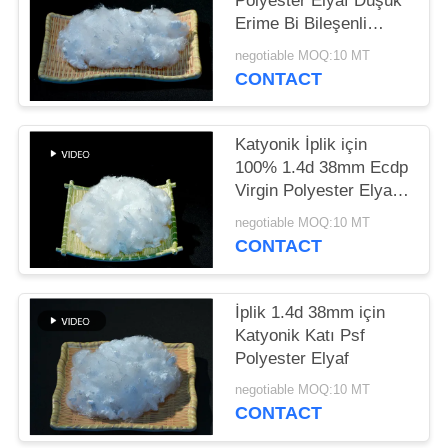
Polyester Elyaf Düşük
Erime Bi Bileşenli
PRIVACY
Virgin Grade
negotiable MOQ:10 MT
POLICY
CONTACT
Katyonik İplik için
100% 1.4d 38mm Ecdp
Virgin Polyester Elyaf
ECDP PSF
negotiable MOQ:10 MT
CONTACT
İplik 1.4d 38mm için
Katyonik Katı Psf
Polyester Elyaf
negotiable MOQ:10 MT
CONTACT