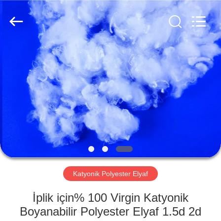
CHANGSHU
AZURE
IMP&EXP
CO.LTD.
All
Rights
Reserved.
EV
ÜRÜN:%
S
VİDEOLAR
HAKKIMIZDA
Katyonik Polyester Elyaf
FABRIKA
İplik için% 100 Virgin Katyonik
TURU
Boyanabilir Polyester Elyaf 1.5d 2d