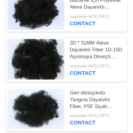
Büzülme İçin Polyester
Aleve Dayanıklı
PRIVACY
Elyaflar 6D * 65MM
negotiable MOQ:20FCL
POLICY
CONTACT
2D * 51MM Aleve
Dayanıklı Fiber 1D-15D
Aşınmaya Dirençli
İncelik
negotiable MOQ:20FCL
CONTACT
Geri dönüşümlü
Yangına Dayanıklı
Fiber, PSF Siyah
Polyester Elyaf 6D
negotiable MOQ:20FCL
İncelik
CONTACT