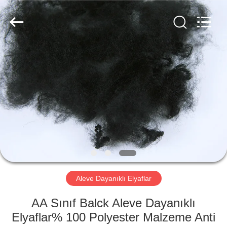
CHANGSHU
AZURE
IMP&EXP
CO.LTD.
All
Rights
Reserved.
EV
ÜRÜN:%
S
VİDEOLAR
HAKKIMIZDA
Aleve Dayanıklı Elyaflar
FABRIKA
AA Sınıf Balck Aleve Dayanıklı
TURU
Elyaflar% 100 Polyester Malzeme Anti