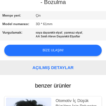
- Bozulma
KALITE
KONTROL
Menşe yeri:
Çin
Model numarası:
3D * 61mm
BIZIMLE
Vurgulamak:
,
,
ısıya dayanıklı elyaf
yanmaz elyaf
AA Sınıfı Aleve Dayanıklı Elyaflar
ILETIŞIME
GEÇIN
BIZE ULAŞIN!
HABERLER
AÇILMIŞ DETAYLAR
VAKALAR
benzer ürünler
SITE
HARITASI
Otomotiv İç Düşük