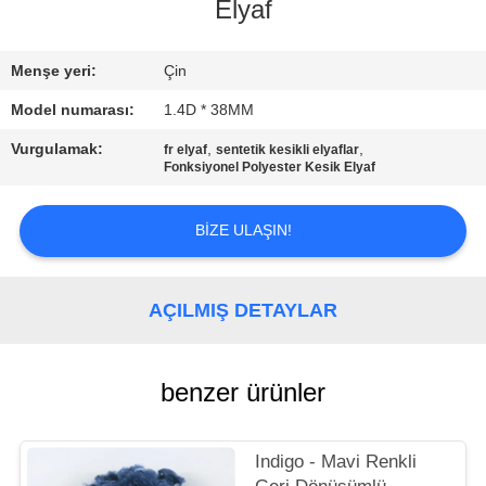
Elyaf
KALITE
KONTROL
Menşe yeri:
Çin
Model numarası:
1.4D * 38MM
BIZIMLE
Vurgulamak:
,
,
fr elyaf
sentetik kesikli elyaflar
Fonksiyonel Polyester Kesik Elyaf
ILETIŞIME
GEÇIN
BIZE ULAŞIN!
HABERLER
AÇILMIŞ DETAYLAR
VAKALAR
benzer ürünler
SITE
HARITASI
Indigo - Mavi Renkli