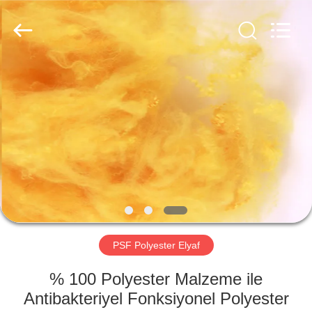
CHANGSHU
AZURE
IMP&EXP
CO.LTD.
All
Rights
Reserved.
EV
ÜRÜN:%
S
VİDEOLAR
HAKKIMIZDA
PSF Polyester Elyaf
FABRIKA
% 100 Polyester Malzeme ile
TURU
Antibakteriyel Fonksiyonel Polyester