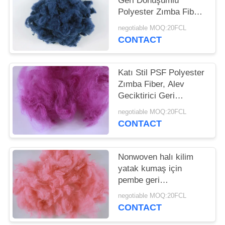
Geri Dönüşümlü
Polyester Zımba Fiber
PRIVACY
Aşınma - Dayanıklı 3D
negotiable MOQ:20FCL
POLICY
* 32MM
CONTACT
Katı Stil PSF Polyester
Zımba Fiber, Alev
Geciktirici Geri
Dönüşümlü Pet Elyaf
negotiable MOQ:20FCL
CONTACT
Nonwoven halı kilim
yatak kumaş için
pembe geri
dönüştürülmüş
negotiable MOQ:20FCL
polyester elyaf
CONTACT